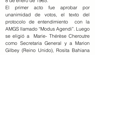
8 de enero de 1965.
El primer acto fue aprobar por 
unanimidad de votos, el texto del 
protocolo de entendimiento  con la 
AMGS llamado “Modus Agendi”. Luego 
se eligió a  Marie- 
Thérèse
 Cheroutre 
como Secretaria General y a Marion 
Gilbey (Reino Unido), Rosita Bahiana 
(Brasil), Cecilia Lodoli (Italia), Marie-
Claire Laloux (Bélgica), Alexa Ehrke 
(Alemania) y  Margrit Huber-Staffelbach 
(Suiza) como miembros del 
Secretariado. (Extraído de “Una historia 
de las Guías y Guías Scouts Católicas” 
de Sophie Wittemans)
Como en esos días, hace 60 años, la 
CICG sigue teniendo muchos desafíos 
por delante que con la ayuda de 
Nuestro Señor se podrán ir enfrentando 